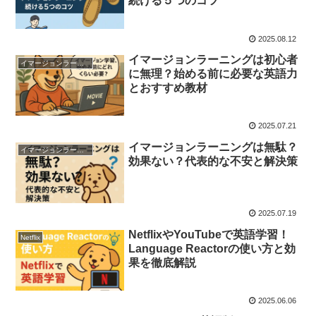
続ける５つのコツ
2025.08.12
イマージョンラーニングは初心者
イマージョンラーニング学習法
に無理？始める前に必要な英語力
とおすすめ教材
2025.07.21
イマージョンラーニングは無駄？
イマージョンラーニング学習法
効果ない？代表的な不安と解決策
2025.07.19
NetflixやYouTubeで英語学習！
Netflix
Language Reactorの使い方と効
果を徹底解説
2025.06.06