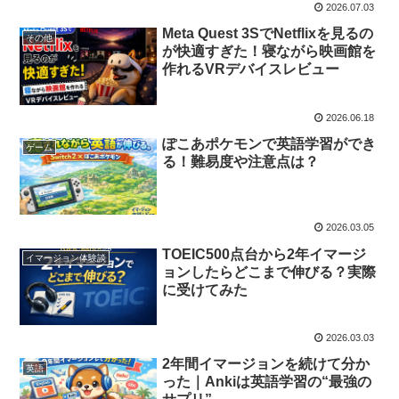
2026.07.03
Meta Quest 3SでNetflixを見るの
その他
が快適すぎた！寝ながら映画館を
作れるVRデバイスレビュー
2026.06.18
ぽこあポケモンで英語学習ができ
ゲーム
る！難易度や注意点は？
2026.03.05
TOEIC500点台から2年イマージ
イマージョン体験談
ョンしたらどこまで伸びる？実際
に受けてみた
2026.03.03
2年間イマージョンを続けて分か
英語
った｜Ankiは英語学習の“最強の