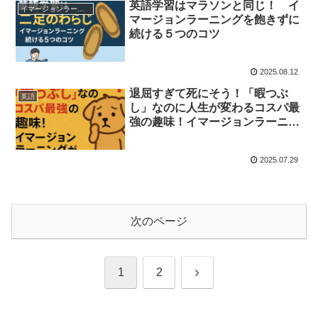
英語学習はマラソンと同じ！ イ
イマージョンラーニング学習法
マージョンラーニングを飽きずに
続ける５つのコツ
2025.08.12
退屈すぎて死にそう！「暇つぶ
英語
し」なのに人生が変わるコスパ最
強の趣味！イマージョンラーニン
グが“遊びと投資”を両立する
2025.07.29
次のページ
次
1
2
へ