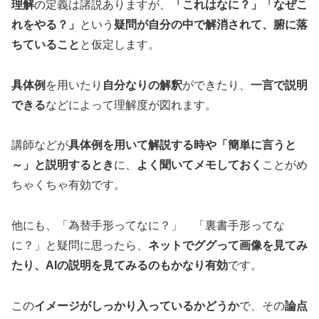
理解
の定義は諸説ありますが、
「これはなに？」「なぜこ
れをやる？」
という
疑問が自分の中で解消されて、腑に落
ちていること
と仮定します。
具体例
を用いたり
自分なりの解釈
ができたり、
一言で説明
できる
などによって理解度が図れます。
講師などが
具体例を用いて解説する時や「簡単に言うと
～」と説明するとき
に、
よく聞いてメモしておく
ことがめ
ちゃくちゃ有効です。
他にも、「為替手形ってなに？」 「裏書手形ってな
に？」と疑問に思ったら、
ネットでググって画像を見てみ
たり、AIの説明を見てみるのもかなり有効
です。
この
イメージがしっかり入っているかどうか
で、その
論点