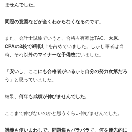
ませんでした
。
問題の意図などが全くわからなくなる
のです。
また、会計士試験でいうと、合格占有率はTAC、
大原、
CPAの3校で9割以上
を占めていました。しかし筆者は当
時、それ以外の
マイナーな予備校
にいました。
「
安い
し、
ここにも合格者がいる
から
自分の努力次第だろ
う
」と思っていました。
結果、
何年も成績が伸びませんでした
。
ここまで伸びないのかと思うくらい伸びませんでした。
講義も使いまわしで、問題集もバラバラ
で、
何を優先的に