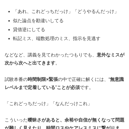
「あれ、これどっちだっけ」「どうやるんだっけ」
似た論点を勘違いしてる
貸借逆にしてる
転記ミス、端数処理のミス、指示を見逃す
などなど、講義を見てわかったつもりでも、
意外なミスが
次から次へと出てきます
。
試験本番の
時間制限×緊張
の中で正確に解くには、“
無意識
レベルまで定着している
”
ことが必須
です。
「これどっちだっけ」「なんだっけこれ」
こういった
曖昧さがあると、余裕や自信が無くなって問題
が難しく見えたり、時間ロスやケアレスミスに繋がりま