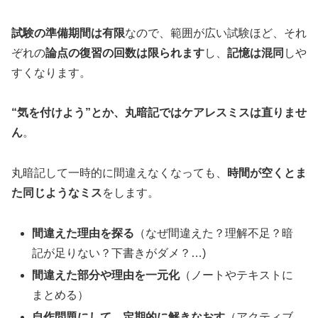
試験の準備期間は有限
なので、範囲が広い試験ほど、それ
ぞれの
論点の復習の回数は限られます
し、
記憶は混同
しや
すくなります。
“気を付けよう”とか、丸暗記ではケアレスミスは直りませ
ん
。
丸暗記して一時的に間違えなくなっても、
時間が空くとま
た同じようなミス
をします。
間違えた理由を探る
（なぜ間違えた？理解不足？暗
記が足りない？下書きがダメ？…)
間違えた部分や理由を一元化
（ノートやテキストに
まとめる）
自作問題にして、定期的に解きなおす
（アクティブ