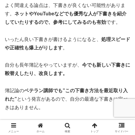
よく間違える論点は、下書きが良くない可能性がありま
す。
ネットやYouTubeなどでも優秀な人が下書きを紹介
していたりするので、参考にしてみるのも有効
です。
いったん良い下書きが書けるようになると、
処理スピード
や正確性も爆上がりします
。
自分も長年簿記をやっていますが、
今でも新しい下書きに
鞍替えしたり、改良します。
簿記論の
ベテラン講師でも”この下書き方法を最近取り入
れた”
という発言があるので、自分の最適な下書きに完ぺ
きはありません。
良い物を思いついたら、試してみてどんどん改良しましょ
メニュー
ホーム
検索
トップ
サイドバー
う。