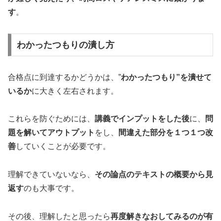
す
。
わかったつもりの潰し方
合格点に到達するかどうかは、”
わかったつもり”を潰せて
いるか
に大きく左右されます。
これらを防ぐためには、
講義でインプットをした後
に、
問
題を解いてアウトプット
をし、
間違えた部分を１つ１つ改
善
していくことが必要です。
理解できていないなら、
その論点のテキストの概要から見
返す
のも大事です。
その後、理解したと思ったら
再度解きなおしてみるのが有