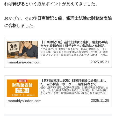
れば伸びる
という必須ポイントが見えてきました。
おかげで、その後
日商簿記１級、税理士試験の財務諸表論
に合格
しました。
【日商簿記1級】会計士試験に挫折、過去問40点
台から逆転合格！独学1年半の勉強法と体験記
この記事では日商簿記1級を目指し始めた動機から、【２
０２４年 第１６７回日商簿記１級試験】に合格した過程
を書いています。日商簿記１級を志したきっかけ それま
での経歴日商簿記２級を取得後、公認会計士試験の学習を
していました。理論科目の勉強は好…
2025.05.21
manabiya-oden.com
【第75回税理士試験】財務諸表論に合格しまし
た！自己採点・ボーダー・結果発表まで
初めに第75回税理士試験の簿記論・財務諸表論を受験しま
した。受けた直後の感想や勉強した内容は、以下の記事に
まとめています。財務諸表論の自己採点と各予備校のボー
ダー※赤:点が足りていないもの大原:自己採点7２（ボーダ
ー66、合格確実74）TA…
2025.11.28
manabiya-oden.com