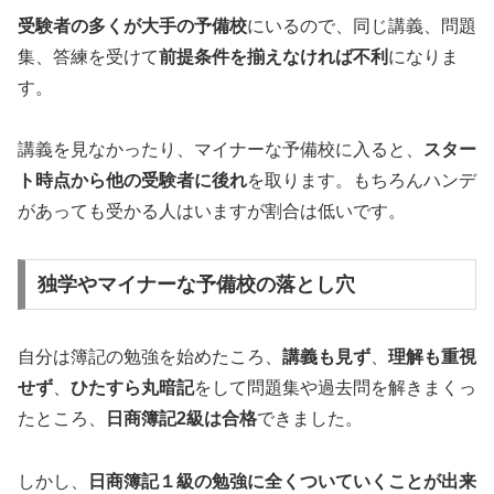
受験者の多くが大手の予備校
にいるので、同じ講義、問題
集、答練を受けて
前提条件を揃えなければ不利
になりま
す。
講義を見なかったり、マイナーな予備校に入ると、
スター
ト時点から他の受験者に後れ
を取ります。もちろんハンデ
があっても受かる人はいますが割合は低いです。
独学やマイナーな予備校の落とし穴
自分は簿記の勉強を始めたころ、
講義も見ず
、
理解も重視
せず
、
ひたすら丸暗記
をして問題集や過去問を解きまくっ
たところ、
日商簿記2級は合格
できました。
しかし、
日商簿記１級の勉強に全くついていくことが出来