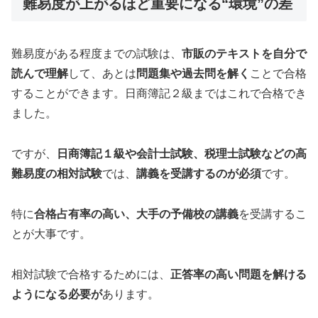
難易度が上がるほど重要になる“環境”の差
難易度がある程度までの試験は、
市販のテキストを自分で
読んで理解
して、あとは
問題集や過去問を解く
ことで合格
することができます。日商簿記２級まではこれで合格でき
ました。
ですが、
日商簿記１級や会計士試験、税理士試験などの高
難易度の相対試験
では、
講義を受講するのが必須
です。
特に
合格占有率の高い、大手の予備校の講義
を受講するこ
とが大事です。
相対試験で合格するためには、
正答率の高い問題を解ける
ようになる必要が
あります。