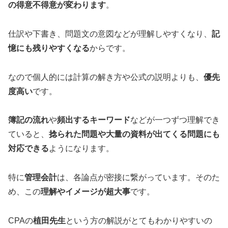
の得意不得意が変わります
。
仕訳や下書き、問題文の意図などが理解しやすくなり、
記
憶にも残りやすくなる
からです。
なので個人的には計算の解き方や公式の説明よりも、
優先
度高い
です。
簿記の流れ
や
頻出するキーワード
などが一つずつ理解でき
ていると、
捻られた問題や大量の資料が出てくる問題にも
対応できる
ようになります。
特に
管理会計
は、各論点が密接に繋がっています。そのた
め、この
理解やイメージが超大事
です。
CPAの
植田先生
という方の解説がとてもわかりやすいの