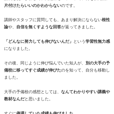
片付けたらいいのかわからない
のです。
講師やスタッフに質問しても、あまり解決にならない
根性
論
や、
自信を無くすような回答
が返ってきました。
「どんなに努力しても伸びないんだ」
という
学習性無力感
になりました。
その後、同じように伸び悩んでいた知人が、
別の大手の予
備校に移ってすぐ成績が伸びた
のを知って、自分も移動し
ました。
大手の予備校の感想としては、
なんてわかりやすい講義や
教材なんだ
と思いました。
すぐに
停滞していた成績も伸びました。